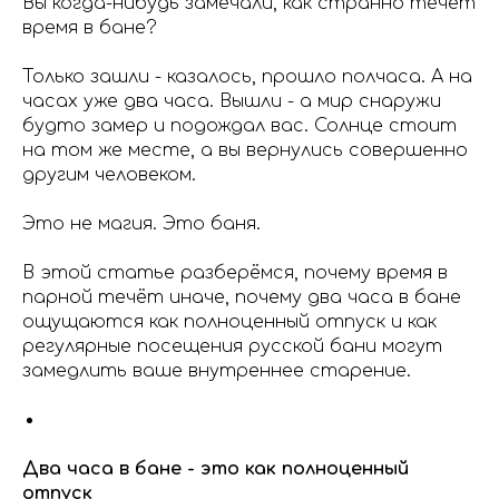
Вы когда-нибудь замечали, как странно течёт
время в бане?
Только зашли - казалось, прошло полчаса. А на
часах уже два часа. Вышли - а мир снаружи
будто замер и подождал вас. Солнце стоит
на том же месте, а вы вернулись совершенно
другим человеком.
Это не магия. Это баня.
В этой статье разберёмся, почему время в
парной течёт иначе, почему два часа в бане
ощущаются как полноценный отпуск и как
регулярные посещения русской бани могут
замедлить ваше внутреннее старение.
Два часа в бане - это как полноценный
отпуск