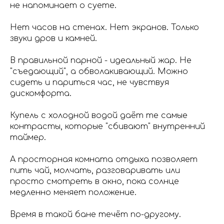
не напоминает о суете.
Нет часов на стенах. Нет экранов. Только
звуки дров и камней.
В правильной парной - идеальный жар. Не
"съедающий", а обволакивающий. Можно
сидеть и париться час, не чувствуя
дискомфорта.
Купель с холодной водой даёт те самые
контрасты, которые "сбивают" внутренний
таймер.
А просторная комната отдыха позволяет
пить чай, молчать, разговаривать или
просто смотреть в окно, пока солнце
медленно меняет положение.
Время в такой бане течёт по-другому.